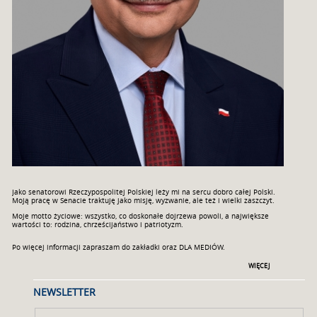
Jako senatorowi Rzeczypospolitej Polskiej leży mi na sercu dobro całej Polski.
Moją pracę w Senacie traktuję jako misję, wyzwanie, ale też i wielki zaszczyt.
Moje motto życiowe: wszystko, co doskonałe dojrzewa powoli, a największe
wartości to: rodzina, chrześcijaństwo i patriotyzm.
Po więcej informacji zapraszam do zakładki oraz DLA MEDIÓW.
WIĘCEJ
NEWSLETTER